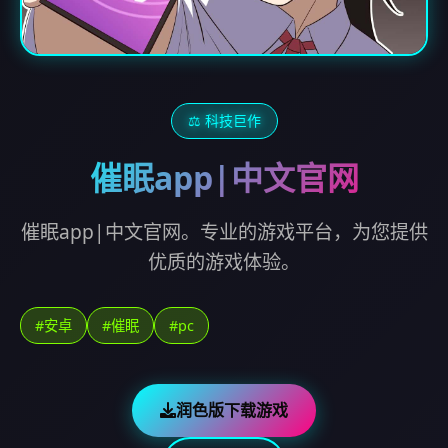
⚖️ 科技巨作
催眠app|中文官网
催眠app|中文官网。专业的游戏平台，为您提供
优质的游戏体验。
#安卓
#催眠
#pc
润色版下载游戏