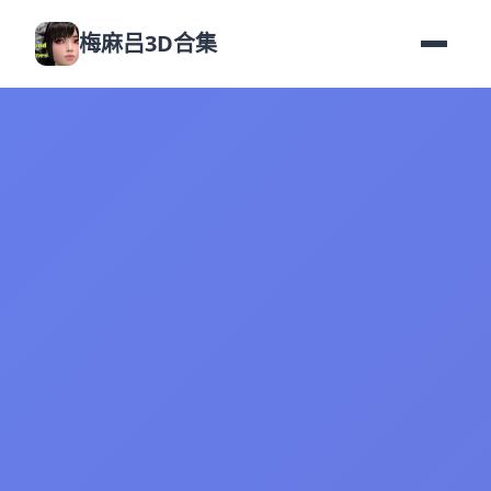
梅麻吕3D合集