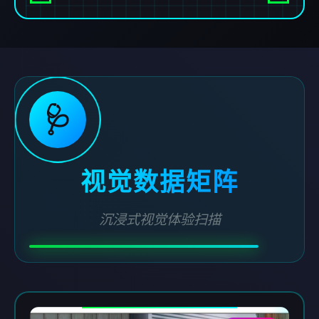
🩺
视觉数据矩阵
沉浸式视觉体验扫描