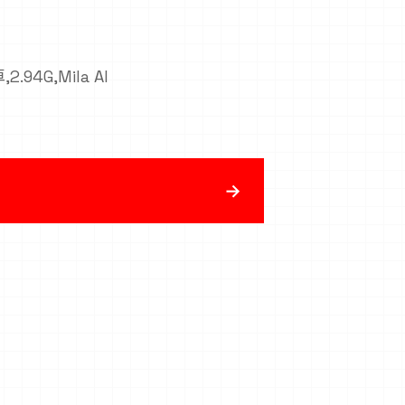
2.94G,Mila AI
→