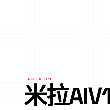
FEATURED GAME
米拉AIV1.