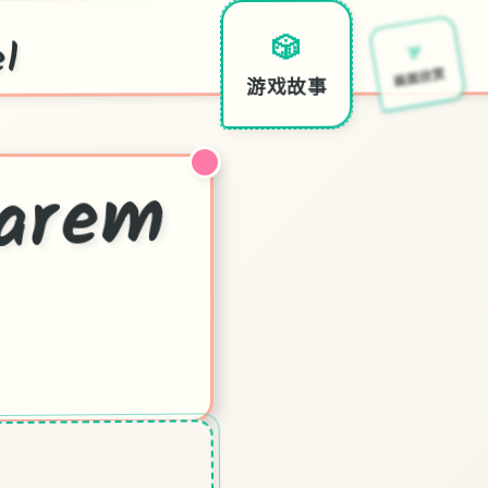
l
🏹
🎲
画面欣赏
游戏故事
后
宫
酒
re
m