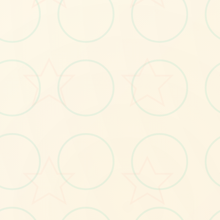
🔧
No.1