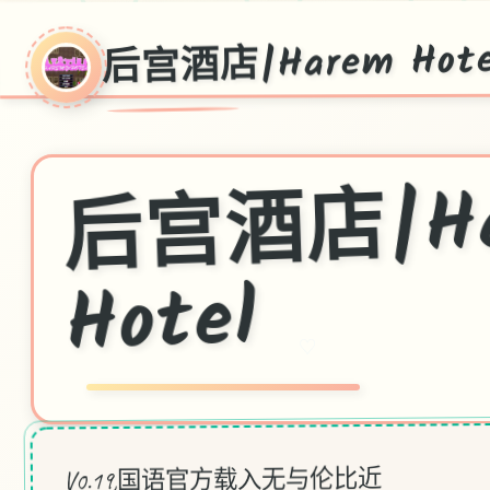
后宫酒店|Harem Hote
店|Ha
Hotel
♡
V0.19,国语官方载入无与伦比近