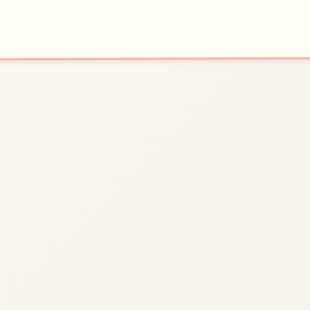
🚺
⚒️
开始游戏
特色玩法