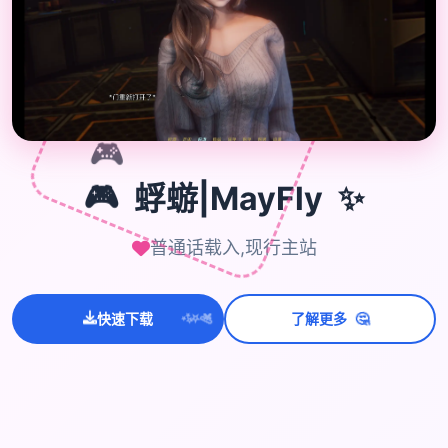
🎮
✨
🎮
蜉蝣|MayFly
普通话载入,现行主站
🤔
快速下载
了解更多
💫
✨
⭐