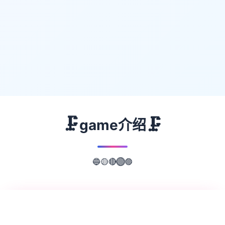
🗜️
🗜️
game介绍
🟡
🔵
🟣
🔴
🟢
📖
游戏故事
✨