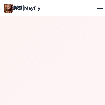
蜉蝣|MayFly