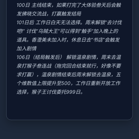
100日 主线结束，如果打完了大体验叁天后会触
发拂晓交流战，打赢触发结局
101日后 工作日白天无法选择。周末解锁“去讨伐
吧!” 讨伐“乌贼大王”可以得到“触手”加入晚上的
道具。香澄美未加入时，休息日去“书店”会触发
加入剧情
106日（结局触发后） 解锁温泉剧情，周末去温
泉打猴子叁连战（拖完回合结束就行，好像不要
求打赢），温泉剧情结束后周末解锁去温泉，五
个维数值上限提升至500，工作日重新开放工作
选择，猴子王讨伐委托999日。