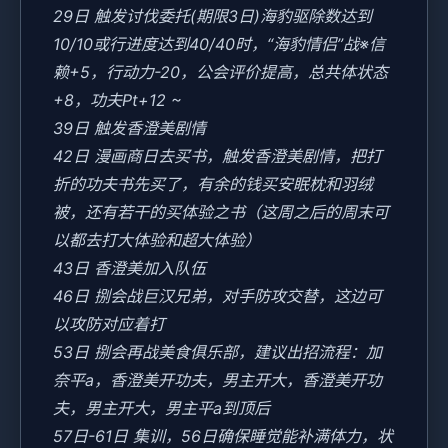
29日 触发讨伐委托(期限3日)海豹驱除数达到
10/10或行进度达到40/40时，“海豹情侣”战※信
赖+5，行动力-20，公会评价提高，总共体状态
+8，功夫Pt+12 ~
39日 触发香澄美剧情
42日 漫画商日去买书，触发香澄美剧情，把打
折的功夫书先买了，有余的钱买安眠枕和羽绒
被，还有若干的买体验之书（这周之后的周末可
以都去打大体验和超大体验）
43日 香澄美加入队伍
46日 捌会战巨汉兄弟，对手防攻交替，这边可
以攻防对应着打
53日 捌会再战美食俱乐部，建议出招流程：加
奈平a，香澄美开功夫，男主开大，香澄美开功
夫，男主开大，男主平a到顶后
57日-61日 集训，56日确保睡觉能补满体力，状