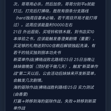
次，哥哥用必杀，然后加奈，哥哥分别平a就能
打过。打完后打拂晓，胜败有捌条分支路线
（hard独周目基本必输，若干周目开局才能打得
过）。这周应该能盈利10000左右
21日 外出逛街，买哑铃和铁木屐，到书店买10
本体验之书，应该能触发香澄美剧情（重要），
买足够的礼物送到100信赖后解锁独起洗澡，有
若干的钱买独到捌本功夫书
新菜单作战(拂晓战败北路线)25日 25日当晚让
妹妹做晚饭（顶好若干做几天），触发“新菜单作
战”第二天以后，公会活动后妹妹来开发新菜单，
会触发几次剧情。
海豹驱除作战(拂晓战胜利路线)25日 实力测试
(由香里)
打赢→转移到海豹驱除作战，失败→转移到新菜
单作战