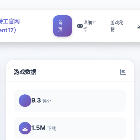
号特工官网
首
详细介
游戏秘
页
绍
籍
ent17）
游戏数据
9.3
评分
1.5M
下载