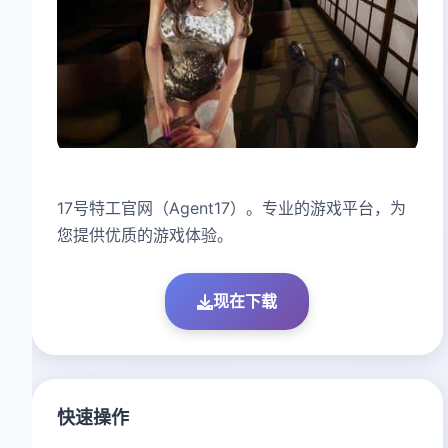
17号特工官网（Agent17）。专业的游戏平台，为
您提供优质的游戏体验。
现在下载
快速操作