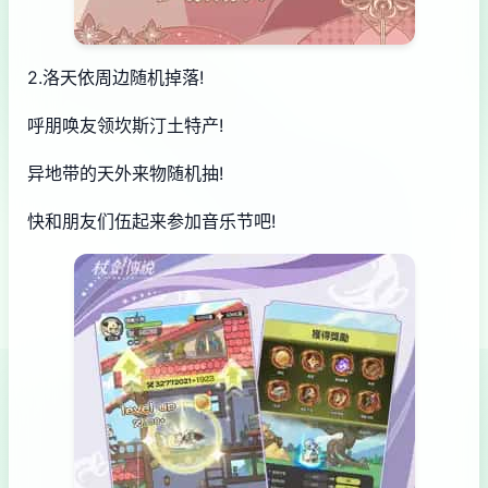
2.洛天依周边随机掉落!
呼朋唤友领坎斯汀土特产!
异地带的天外来物随机抽!
快和朋友们伍起来参加音乐节吧!