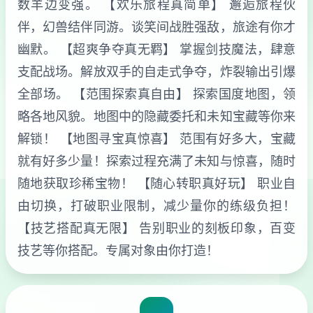
数羊边变强。 【欢乐旅程真简单】 邂逅旅程伙
伴，幻兽结伴同游。谈笑间战胜强敌，旅途有你才
幽默。 【超爽争夺真无羁】 掌握剑技魔法，肆意
支配战场。解放双手的自走式争夺，炸裂输出引爆
全部场。 【范围探索真自由】 探索国度地图，领
略各地风貌。地图中的隐藏委托和未知宝藏等你来
解锁！ 【地图寻宝真惊喜】 范围有好多大，宝藏
就有好多少量！探索过程充满了未知与惊喜，随时
随地获取珍稀宝物！ 【随心转职真好玩】 职业自
由切换，打破职业限制，减少量你的练级负担！
【技艺搭配真无限】 告别职业的刻板印象，百变
技艺等你搭配。专属对象由你打造！